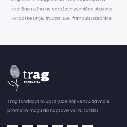
sadržina nužno ne odražava zvanične stavove
Evropske unije. #EUzaTEBE #ImpulsZajednice
Trag fondacija okuplja ljude koji veruju da male
promene mogu da naprave veliku razliku.