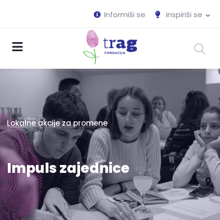
Informiši se
inspiriši se
Lokalne akcije za promene
Impuls zajednice