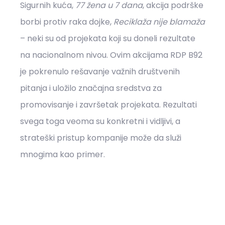
Sigurnih kuća,
77 žena u 7 dana
, akcija podrške
borbi protiv raka dojke,
Reciklaža nije blamaža
– neki su od projekata koji su doneli rezultate
na nacionalnom nivou. Ovim akcijama RDP B92
je pokrenulo rešavanje važnih društvenih
pitanja i uložilo značajna sredstva za
promovisanje i završetak projekata. Rezultati
svega toga veoma su konkretni i vidljivi, a
strateški pristup kompanije može da služi
mnogima kao primer.