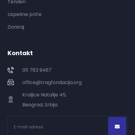
Tenderi
Uspešne priče
Doniraj
Kontakt
011 783 9467
office@tragfondacija.org
Kraljice Natalije 45,
Beograd, Srbija