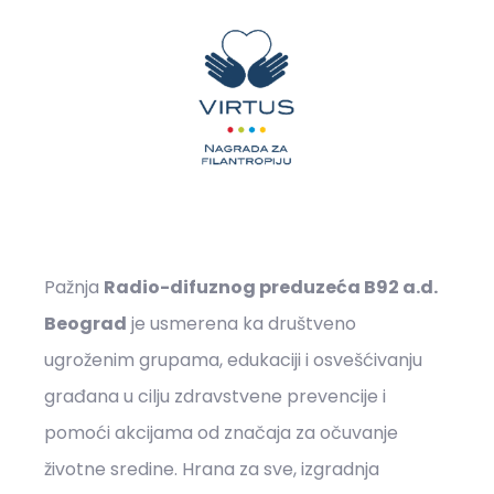
Pažnja
Radio-difuznog preduzeća B92 a.d.
Beograd
je usmerena ka društveno
ugroženim grupama, edukaciji i osvešćivanju
građana u cilju zdravstvene prevencije i
pomoći akcijama od značaja za očuvanje
životne sredine. Hrana za sve, izgradnja