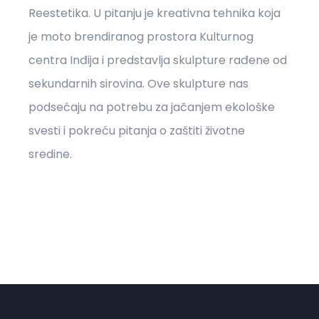
Reestetika. U pitanju je kreativna tehnika koja
je moto brendiranog prostora Kulturnog
centra Inđija i predstavlja skulpture rađene od
sekundarnih sirovina. Ove skulpture nas
podsećaju na potrebu za jačanjem ekološke
svesti i pokreću pitanja o zaštiti životne
sredine.