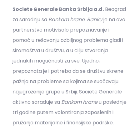
Societe Generale Banka Srbija a.d.
Beograd
za saradnju sa
Bankom hrane
.
Banku
je na ovo
partnerstvo motivisalo prepoznavanje i
pomoć u rešavanju ozbiljnog problema gladi i
siromaštva u društvu, a u cilju stvaranja
jednakih mogućnosti za sve. Ujedno,
prepoznata je i potreba da se društvu skrene
pažnja na probleme sa kojima se suočavaju
najugroženije grupe u Srbiji. Societe Generale
aktivno sarađuje sa
Bankom hrane
u poslednje
tri godine putem volontiranja zaposlenih i
pružanja materijalne i finansijske podrške.