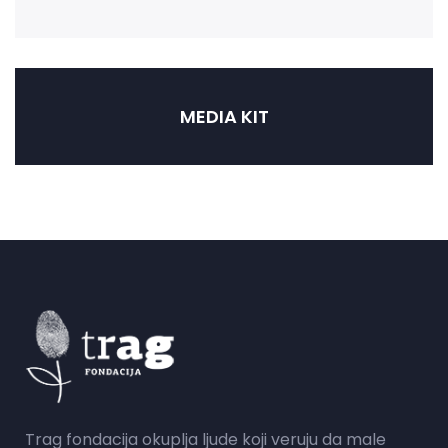
MEDIA KIT
Trag fondacija okuplja ljude koji veruju da male