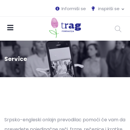
Informiši se
inspiriši se
Service
Srpsko-engleski onlajn prevodilac pomoći će vam da
prevedete pojedinačne reči, fraze, rečenice i kratke