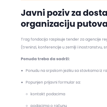
Javni poziv za dost
organizaciju putova
Trag fondacija raspisuje tender za agencije re
(treninzi, konferencije u zemlji i inostranstvu, 
Ponuda treba da sadrži:
Ponudu na srpskom jeziku sa stavkama iz 
Popunjen prijavni formular sa:
kontakt podacima
podacima o računu