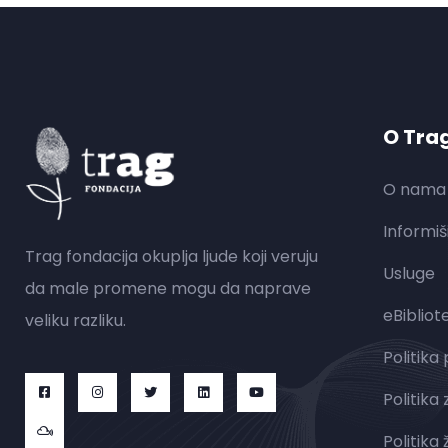
O Tra
O nama
Informiš
Trag fondacija okuplja ljude koji veruju
Usluge
da male promene mogu da naprave
eBibliot
veliku razliku.
Politika
Politika 
Politika