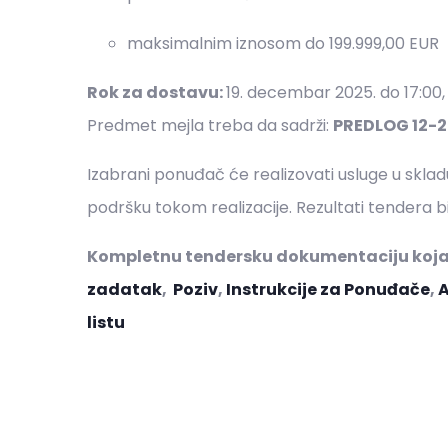
maksimalnim iznosom do 199.999,00 EUR
Rok za dostavu:
19. decembar 2025. do 17:00,
Predmet mejla treba da sadrži:
PREDLOG 12-
Izabrani ponuđač će realizovati usluge u skla
podršku tokom realizacije. Rezultati tendera b
Kompletnu tendersku dokumentaciju koja 
zadatak
,
Poziv
,
Instrukcije za Ponuđače
,
A
listu