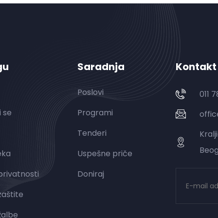
gu
Saradnja
Kontakt
Poslovi
011 
i se
Programi
offi
Tenderi
Kralj
Beog
eka
Uspešne priče
 privatnosti
Doniraj
zaštite
 žalbe