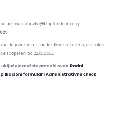
 na adresu:
nabavke@tragfondacija.org
2025
du sa dogovorenim standardima i rokovima, uz stalnu
iće saopšteni do 22.12.2025.
uključuje možete pronaći ovde:
Radni
plikacioni formular
i
Administrativnu check