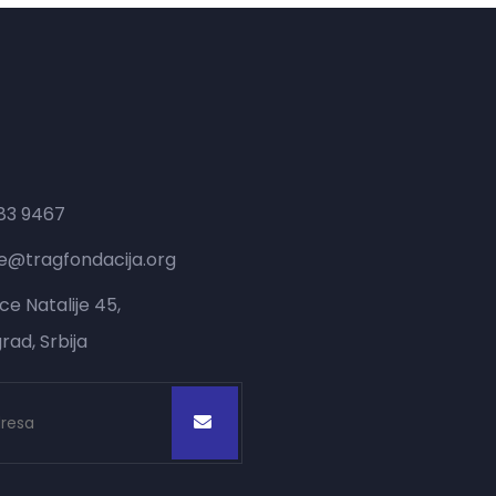
783 9467
ce@tragfondacija.org
ice Natalije 45,
rad, Srbija