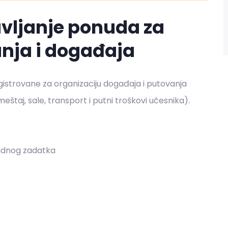
avljanje ponuda za
nja i događaja
gistrovane za organizaciju događaja i putovanja
smeštaj, sale, transport i putni troškovi učesnika).
radnog zadatka