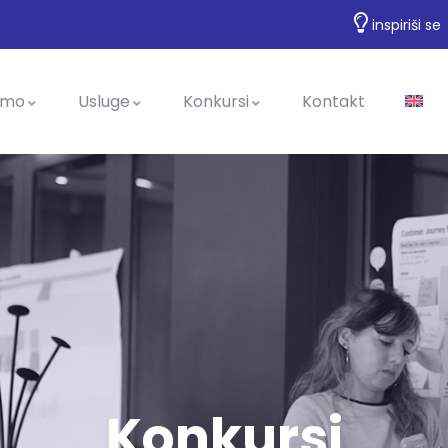
inspiriši se
imo
Usluge
Konkursi
Kontakt
Konkursi