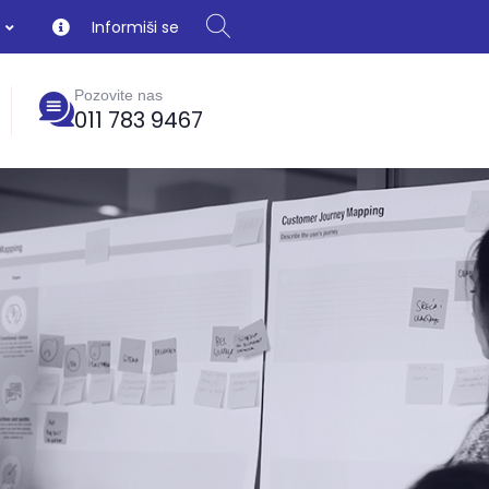
Informiši se
Pozovite nas
011 783 9467