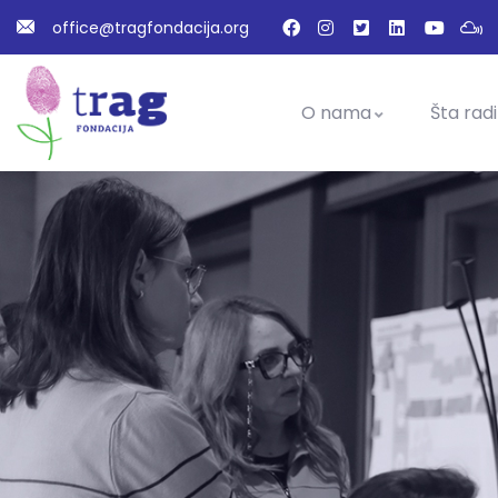
office@tragfondacija.org
O nama
Šta rad