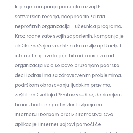
kojim je kompanija pomogla razvoj 15
softverskih rešenja, neophodnih za rad
neprofitnih organizacija – učesnica programa.
Kroz radne sate svojih zaposlenih, kompanija je
uložila značajna sredstva da razvije aplikacije i
internet sajtove koji će biti od koristi za rad
organizacija koje se bave pružanjem podrške
deci i odraslima sa zdravstvenim problemima,
podrškom obrazovanju, ljudskim pravima,
zaštitom životinja i životne sredine, doniranjem
hrane, borbom protiv zlostavljanja na
internetu i borbom protiv siromaštva. Ove
aplikacije i internet sajtovi pomoći će