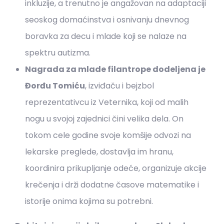
inkluzije, a trenutno je angažovan na adaptaciji
seoskog domaćinstva i osnivanju dnevnog
boravka za decu i mlade koji se nalaze na
spektru autizma.
Nagrada za mlade filantrope dodeljena je
Đorđu Tomiću
, izviđaču i bejzbol
reprezentativcu iz Veternika, koji od malih
nogu u svojoj zajednici čini velika dela. On
tokom cele godine svoje komšije odvozi na
lekarske preglede, dostavlja im hranu,
koordinira prikupljanje odeće, organizuje akcije
krečenja i drži dodatne časove matematike i
istorije onima kojima su potrebni.