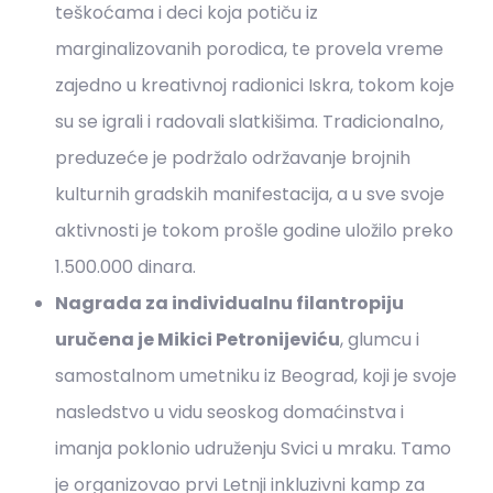
teškoćama i deci koja potiču iz
marginalizovanih porodica, te provela vreme
zajedno u kreativnoj radionici Iskra, tokom koje
su se igrali i radovali slatkišima. Tradicionalno,
preduzeće je podržalo održavanje brojnih
kulturnih gradskih manifestacija, a u sve svoje
aktivnosti je tokom prošle godine uložilo preko
1.500.000 dinara.
Nagrada za individualnu filantropiju
uručena je Mikici Petronijeviću
, glumcu i
samostalnom umetniku iz Beograd, koji je svoje
nasledstvo u vidu seoskog domaćinstva i
imanja poklonio udruženju Svici u mraku. Tamo
je organizovao prvi Letnji inkluzivni kamp za