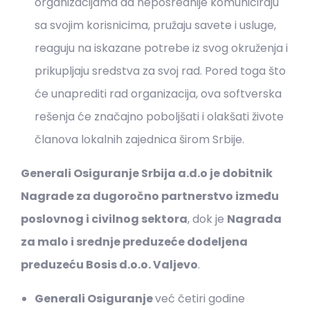
organizacijama da neposrednije komuniciraju
sa svojim korisnicima, pružaju savete i usluge,
reaguju na iskazane potrebe iz svog okruženja i
prikupljaju sredstva za svoj rad. Pored toga što
će unaprediti rad organizacija, ova softverska
rešenja će značajno poboljšati i olakšati živote
članova lokalnih zajednica širom Srbije.
Generali Osiguranje Srbija a.d.o je dobitnik
Nagrade za dugoročno partnerstvo između
poslovnog i civilnog sektora
, dok je
Nagrada
za malo i srednje preduzeće dodeljena
preduzeću Bosis d.o.o. Valjevo
.
Generali Osiguranje
već četiri godine