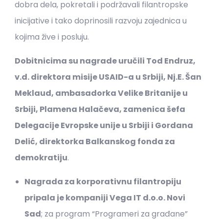
dobra dela, pokretali i podržavali filantropske
inicijative i tako doprinosili razvoju zajednica u
kojima žive i posluju.
Dobitnicima su nagrade uručili Tod Endruz,
v.d. direktora misije USAID-a u Srbiji, Nj.E. Šan
Meklaud, ambasadorka Velike Britanije u
Srbiji, Plamena Halačeva, zamenica šefa
Delegacije Evropske unije u Srbiji i Gordana
Delić, direktorka Balkanskog fonda za
demokratiju
.
Nagrada za korporativnu filantropiju
pripala je kompaniji Vega IT d.o.o. Novi
Sad
; za program “Programeri za građane”