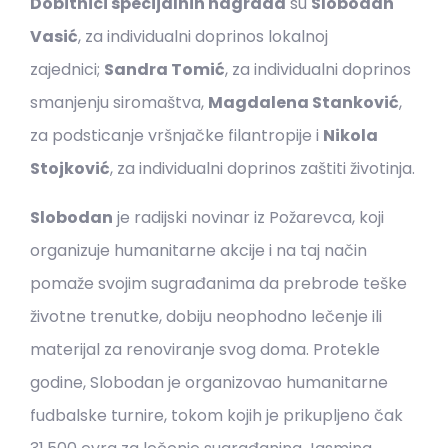
Dobitnici specijalnih nagrada
su
Slobodan
Vasić
, za individualni doprinos lokalnoj
zajednici;
Sandra Tomić
, za individualni doprinos
smanjenju siromaštva,
Magdalena Stanković
,
za podsticanje vršnjačke filantropije i
Nikola
Stojković
, za individualni doprinos zaštiti životinja.
Slobodan
je radijski novinar iz Požarevca, koji
organizuje humanitarne akcije i na taj način
pomaže svojim sugrađanima da prebrode teške
životne trenutke, dobiju neophodno lečenje ili
materijal za renoviranje svog doma. Protekle
godine, Slobodan je organizovao humanitarne
fudbalske turnire, tokom kojih je prikupljeno čak