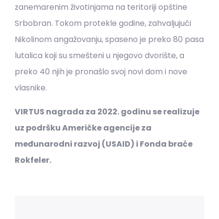
zanemarenim životinjama na teritoriji opštine
Srbobran. Tokom protekle godine, zahvaljujući
Nikolinom angažovanju, spaseno je preko 80 pasa
lutalica koji su smešteni u njegovo dvorište, a
preko 40 njih je pronašlo svoj novi dom i nove
vlasnike.
VIRTUS nagrada za 2022. godinu se realizuje
uz podršku Američke agencije za
međunarodni razvoj (USAID) i Fonda braće
Rokfeler.