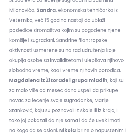
31.500 evra za lečenje sugrađanina Jasmina
Milanovića.
Sandra
, ekonomska tehničarka iz
Veternika, već 15 godina nastoji da ublaži
posledice siromaštva kojim su pogođene njene
komšije i sugrađani. Sandrine filantropske
aktivnosti usmerene su na rad udruženja koje
okuplja osobe sa invaliditetom i ulepšava njihovo
slobodno vreme, kao i vreme njihovih porodica.
Magdalena iz Žitorađe i grupa mladih
, koji su
za malo više od mesec dana uspeli da prikupe
novac za lečenje svoje sugrađanke, Marije
Stanković, koju su poznavali iz škole ili iz kraja, i
tako joj pokazali da nije sama i da će uvek imati
na koga da se osloni.
Nikola
brine o napuštenim i