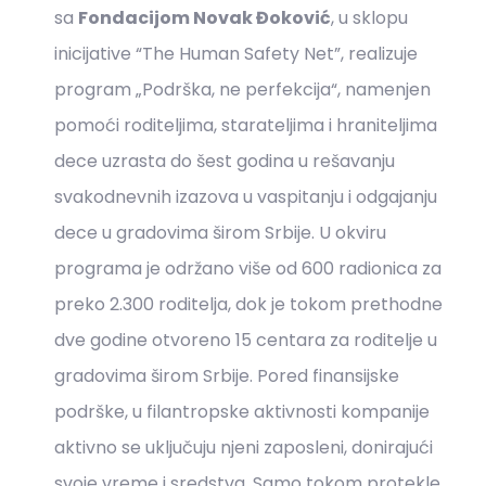
sa
Fondacijom Novak Đoković
, u sklopu
inicijative “The Human Safety Net”, realizuje
program „Podrška, ne perfekcija“, namenjen
pomoći roditeljima, starateljima i hraniteljima
dece uzrasta do šest godina u rešavanju
svakodnevnih izazova u vaspitanju i odgajanju
dece u gradovima širom Srbije. U okviru
programa je održano više od 600 radionica za
preko 2.300 roditelja, dok je tokom prethodne
dve godine otvoreno 15 centara za roditelje u
gradovima širom Srbije. Pored finansijske
podrške, u filantropske aktivnosti kompanije
aktivno se uključuju njeni zaposleni, donirajući
svoje vreme i sredstva. Samo tokom protekle