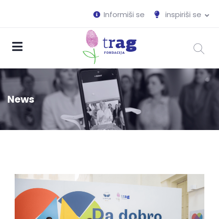
Informiši se
inspiriši se
News