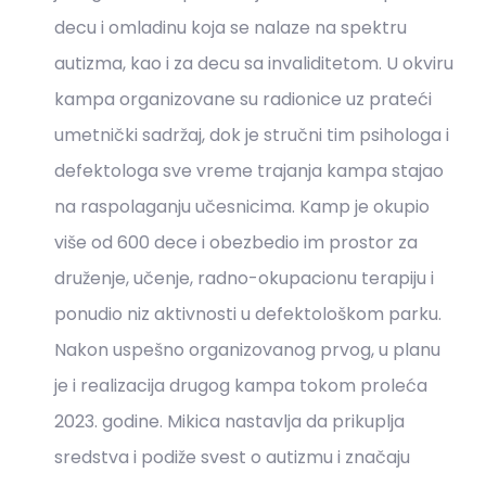
decu i omladinu koja se nalaze na spektru
autizma, kao i za decu sa invaliditetom. U okviru
kampa organizovane su radionice uz prateći
umetnički sadržaj, dok je stručni tim psihologa i
defektologa sve vreme trajanja kampa stajao
na raspolaganju učesnicima. Kamp je okupio
više od 600 dece i obezbedio im prostor za
druženje, učenje, radno-okupacionu terapiju i
ponudio niz aktivnosti u defektološkom parku.
Nakon uspešno organizovanog prvog, u planu
je i realizacija drugog kampa tokom proleća
2023. godine. Mikica nastavlja da prikuplja
sredstva i podiže svest o autizmu i značaju