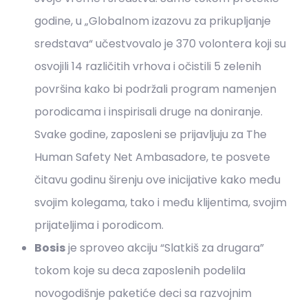
godine, u „Globalnom izazovu za prikupljanje
sredstava“ učestvovalo je 370 volontera koji su
osvojili 14 različitih vrhova i očistili 5 zelenih
površina kako bi podržali program namenjen
porodicama i inspirisali druge na doniranje.
Svake godine, zaposleni se prijavljuju za The
Human Safety Net Ambasadore, te posvete
čitavu godinu širenju ove inicijative kako među
svojim kolegama, tako i među klijentima, svojim
prijateljima i porodicom.
Bosis
je sproveo akciju “Slatkiš za drugara”
tokom koje su deca zaposlenih podelila
novogodišnje paketiće deci sa razvojnim