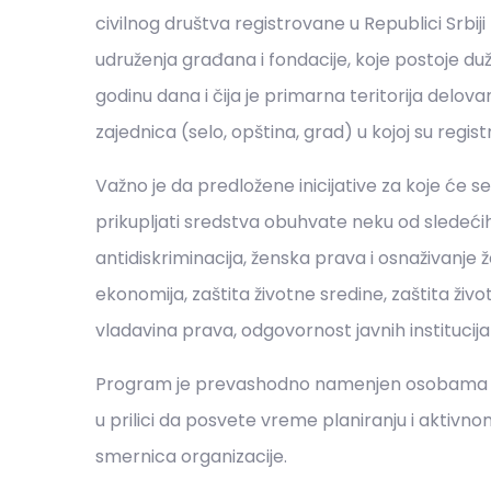
civilnog društva registrovane u Republici Srbiji
udruženja građana i fondacije, koje postoje du
godinu dana i čija je primarna teritorija delova
zajednica (selo, opština, grad) u kojoj su regis
Važno je da predložene inicijative za koje će se
prikupljati sredstva obuhvate neku od sledećih
antidiskriminacija, ženska prava i osnaživanje ž
ekonomija, zaštita životne sredine, zaštita živ
vladavina prava, odgovornost javnih institucija 
Program je prevashodno namenjen osobama koj
u prilici da posvete vreme planiranju i aktivno
smernica organizacije.