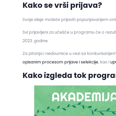
Kako se vrši prijava?
Svoje ideje možete prijaviti popunjavanjem on
Svi prijavljeni za učešće u programu će o rezul
2023. godine.
Za pitanja i nedoumice u vezi sa konkurisanj
opisanim procesom prijave i selekcije
, kao i
upu
Kako izgleda tok progr