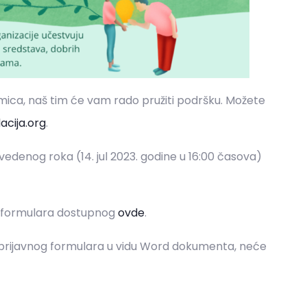
umica, naš tim će vam rado pružiti podršku. Možete
cija.org
.
edenog roka (14. jul 2023. godine u 16:00 časova)
em formulara dostupnog
ovde
.
prijavnog formulara u vidu Word dokumenta, neće