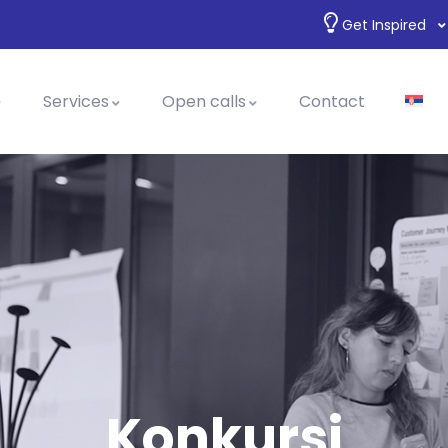
Get Inspired
Services
Open calls
Contact
Konkursi