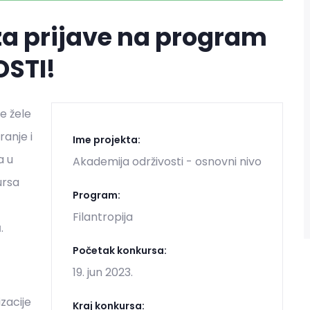
za prijave na program
STI!
e žele
anje i
Ime projekta:
a u
Akademija održivosti - osnovni nivo
ursa
Program:
Filantropija
a
.
Početak konkursa:
19. jun 2023.
zacije
Kraj konkursa: