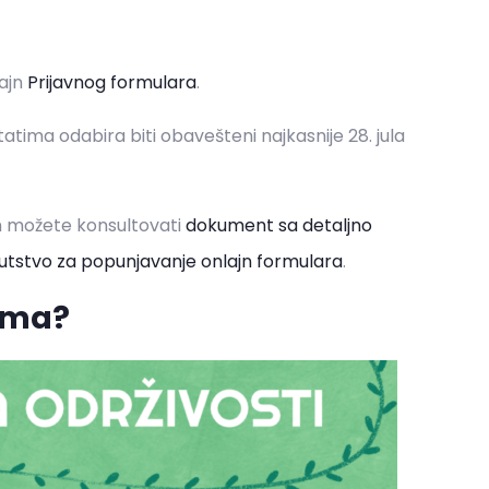
lajn
Prijavnog formulara
.
tatima odabira biti obavešteni najkasnije 28. jula
em možete konsultovati
dokument sa detaljno
tstvo za popunjavanje onlajn formulara
.
ama?