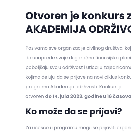
Otvoren je konkurs 
AKADEMIJA ODRŽIVO
Pozivamo sve organizacije civilnog društva, koj
da unaprede svoje dugoročno finansijsko planir
poboljšaju svoju održivost i uticaj u zajednicam
kojima deluju, da se prijave na novi ciklus konk
programa Akademija održivosti. Konkurs je
otvoren
do 14. jula 2023. godine u 16 časov
Ko može da se prijavi?
Za učešće u programu mogu se prijaviti organi