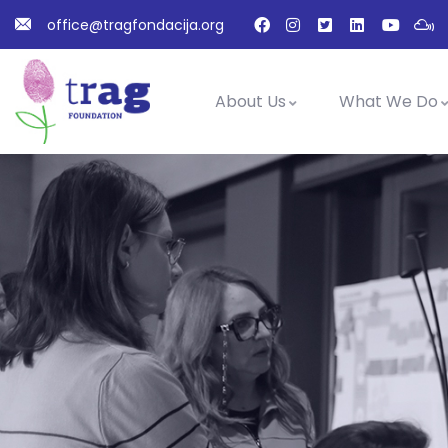
office@tragfondacija.org
About Us
What We Do