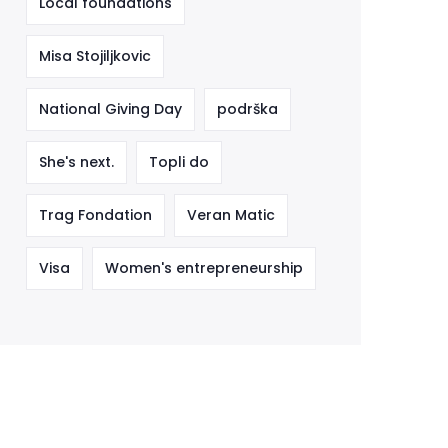
Local foundations
Misa Stojiljkovic
National Giving Day
podrška
She's next.
Topli do
Trag Fondation
Veran Matic
Visa
Women's entrepreneurship