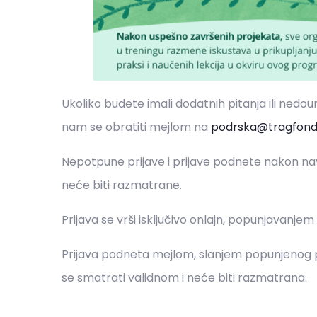
Ukoliko budete imali dodatnih pitanja ili nedo
nam se obratiti mejlom na
podrska@tragfonda
Nepotpune prijave i prijave podnete nakon nav
neće biti razmatrane.
Prijava se vrši isključivo onlajn, popunjavanj
Prijava podneta mejlom, slanjem popunjenog 
se smatrati validnom i neće biti razmatrana.