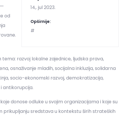
 —
14,. jul 2023.
že od
Opširnije:
nja
#
trovane.
 tema: razvoj lokalne zajednice, ljudska prava,
ena, osnaživanje mladih, socijalna inkluzija, solidarna
otinja, socio-ekonomski razvoj, demokratizacija,
i antikorupcija.
e donose odluke u svojim organizacijama i koje su
m prikupljanju sredstava u kontekstu širih strateških