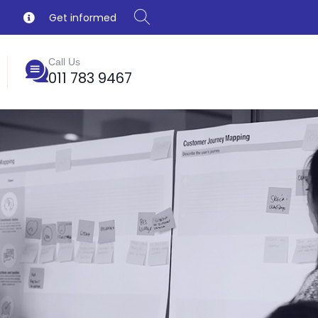
Get informed
Call Us
011 783 9467